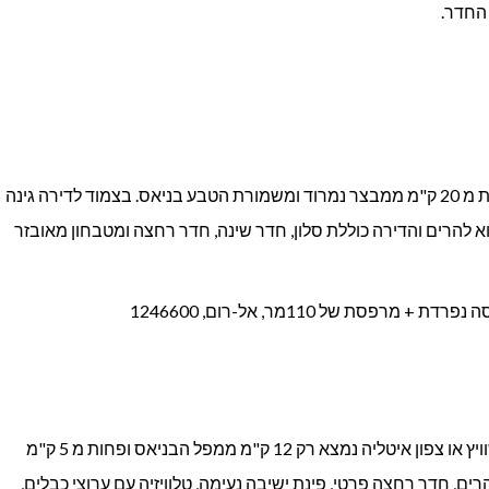
 החדר.
דירה שמעניקה פרטיות ונמצאת במרחק של פחות מ 20 ק"מ ממבצר נמרוד ומשמורת הטבע בניאס. בצמוד לדירה גינה
א להרים והדירה כוללת סלון, חדר שינה, חדר רחצה ומטבחון מאובזר
פסת של 110מר, אל-רום, 1246600
הצימר המרהיב הזה, עשוי כולו עץ כאילו אתם בשוויץ או צפון איטליה נמצא רק 12 ק"מ ממפל הבניאס ופחות מ 5 ק"מ
ם, חדר רחצה פרטי, פינת ישיבה נעימה, טלוויזיה עם ערוצי כבלים,