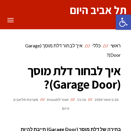
תל אביב היום
פתח סרגל נגישות
תפריט
ראשי
כללי
איך לבחור דלת מוסך (Garage
Door)?
איך לבחור דלת מוסך
(Garage Door)?
על
26 בינואר 2024
11:16
סגור לתגובות
מערכת תל אביב
איך
היום
לבחור
דלת
בחירה של דלת מוסך (Garage Door) חייבת להיות