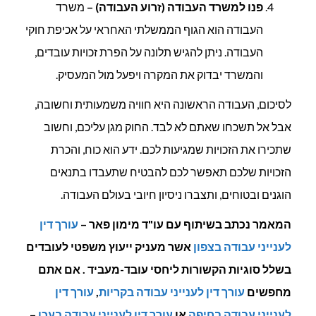
פנו למשרד העבודה (זרוע העבודה) –
משרד
העבודה הוא הגוף הממשלתי האחראי על אכיפת חוקי
העבודה. ניתן להגיש תלונה על הפרת זכויות עובדים,
והמשרד יבדוק את המקרה ויפעל מול המעסיק.
לסיכום, העבודה הראשונה היא חוויה משמעותית וחשובה,
אבל אל תשכחו שאתם לא לבד. החוק מגן עליכם, וחשוב
שתכירו את הזכויות שמגיעות לכם. ידע הוא כוח, והכרת
הזכויות שלכם תאפשר לכם להבטיח שתעבדו בתנאים
הוגנים ובטוחים, ותצברו ניסיון חיובי בעולם העבודה.
המאמר נכתב בשיתוף עם עו"ד מימון פאר –
עורך דין
לענייני עבודה בצפון
אשר מעניק ייעוץ משפטי לעובדים
בשלל סוגיות הקשורות ליחסי עובד-מעביד . אם אתם
מחפשים
עורך דין לענייני עבודה בקריות
,
עורך דין
לענייני עבודה בחיפה
או
עורך דין לענייני עבודה בעכו
–