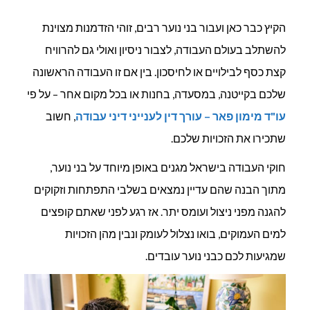
מה
הקיץ כבר כאן ועבור בני נוער רבים, זוהי הזדמנות מצוינת
הן
להשתלב בעולם העבודה, לצבור ניסיון ואולי גם להרוויח
זכויות
קצת כסף לבילויים או לחיסכון. בין אם זו העבודה הראשונה
בני
שלכם בקייטנה, במסעדה, בחנות או בכל מקום אחר – על פי
הנוער
עו"ד מימון פאר – עורך דין לענייני דיני עבודה
, חשוב
בעבודה?
שתכירו את הזכויות שלכם.
חוקי העבודה בישראל מגנים באופן מיוחד על בני נוער,
מתוך הבנה שהם עדיין נמצאים בשלבי התפתחות וזקוקים
להגנה מפני ניצול ועומס יתר. אז רגע לפני שאתם קופצים
למים העמוקים, בואו נצלול לעומק ונבין מהן הזכויות
שמגיעות לכם כבני נוער עובדים.