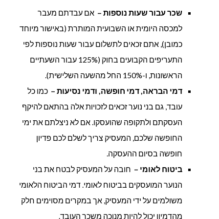
שכר עבור שעות נוספות –
אם עבדתם מעבר
למכסה היומית או השבועית המותרת (באישור מיוחד
כמובן), אתם זכאים לתשלום עבור שעות נוספות לפי
התעריפים הקבועים בחוק (125% עבור השעתיים
הראשונות, ו-150% החל מהשעה השלישית).
דמי הבראה, דמי חופשה, ודמי נסיעות
–
כמו כל
עובד, גם בני נוער זכאים לזכויות אלה בהתאם להיקף
העסקתם ולתקופה שהועסקו. אם לא ניצלתם את ימי
החופשה שלכם, המעסיק צריך לשלם לכם פדיון
חופשה בסיום ההעסקה.
ביטוח לאומי
–
חובה על המעסיק לבטח את בני
הנוער המועסקים בביטוח לאומי. דמי הביטוח הלאומי
משולמים על ידי המעסיק, אך במקרים מסוימים חלק
מהדמיון יכול להיות מנוכה משכר העובד.